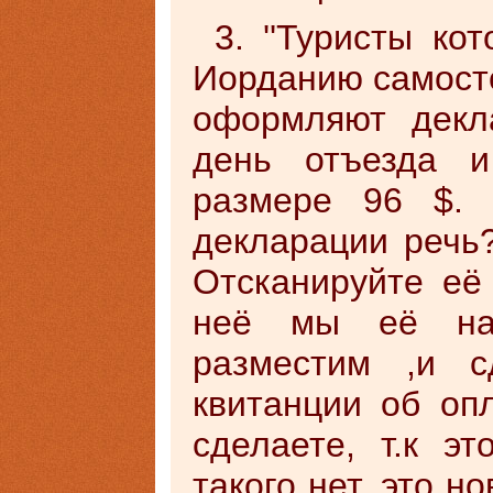
3. ''Туристы ко
Иорданию самосто
оформляют декл
день отъезда и
размере 96 $. 
декларации речь?
Отсканируйте её
неё мы её на
разместим ,и с
квитанции об оп
сделаете, т.к э
такого нет, это н