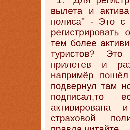
1. ''Для регист
вылета и актива
полиса'' - Это с
регистрировать 
тем более активи
туристов? Это 
прилетев и ра
напримёр пошёл
подвернул там но
подписал,то
активирована и
страховой пол
правда,читай