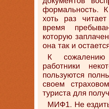
документов восп
формальность. К
хоть раз читает
время пребыва
которую заплачен
она так и остаетс
К сожалению
работники неко
пользуются полн
своем страхово
туриста для полу
МИФ1. Не ездить