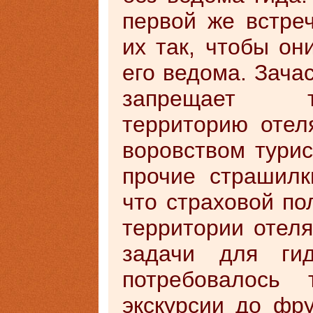
первой же встреч
их так, чтобы он
его ведома. Зачас
запрещает т
территорию отел
воровством турис
прочие страшилк
что страховой по
территории отеля
задачи для ги
потребовалось 
экскурсии до фру