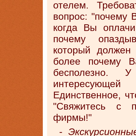
отелем. Требов
вопрос: "почему В
когда Вы оплачив
почему опазды
который должен 
более почему В
бесполезно. 
интересующе
Единственное, чт
"Свяжитесь с п
фирмы!"
-
Экскурсионны