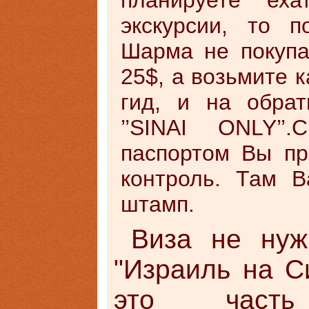
планируете еха
экскурсии, то 
Шарма не покупа
25$, а возьмите к
гид, и на обра
’’SINAI ONLY’’
паспортом Вы пр
контроль. Там В
штамп.
Виза не нуж
"Израиль на Си
это часть 