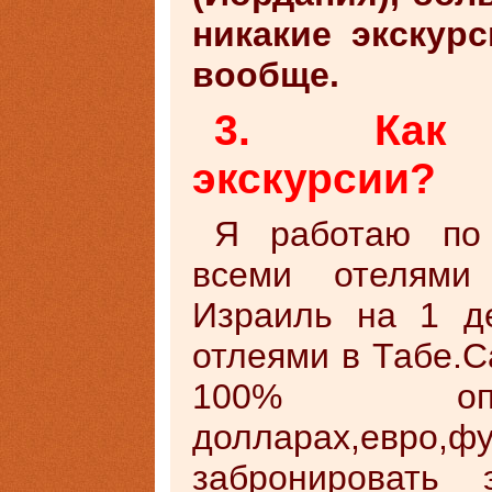
никакие экскур
вообще.
3. Как з
экскурсии?
Я работаю по
всеми отелями
Израиль на 1 д
отлеями в Табе.С
100% опл
долларах,евро,ф
забронировать 