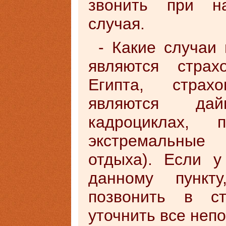
звонить при на
случая.
- Какие случаи
являются страх
Египта, стра
являются да
кадроциклах,
экстремальные
отдыха). Если 
данному пунк
позвонить в с
уточнить все неп