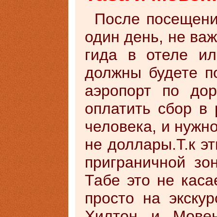
После посещени
один день, не важ
гида в отеле и
должны будете п
аэропорт по до
оплатить сбор в
человека, и нужн
не доллары.Т.к эт
приграничной зо
Табе это не каса
просто на экску
Хилтон и Мовен