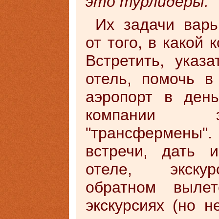
это турлидеры.
Их задачи варь
от того, в какой 
Встретить, указа
отель, помочь в
аэропорт в ден
компании э
"трансфермены".
встречи, дать 
отеле, экскур
обратном вылет
экскурсиях (но н