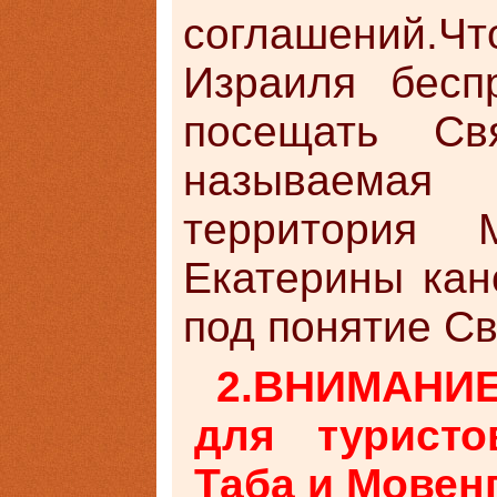
соглашений.
Израиля бесп
посещать Св
называемая
территория 
Екатерины кан
под понятие Св
2.ВНИМАНИ
для туристо
Таба и Мовен