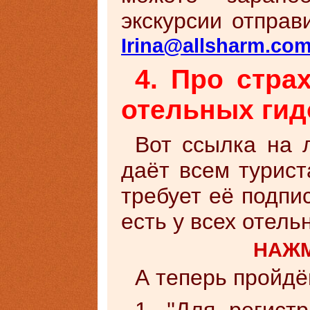
экскурсии отправ
Irina@allsharm.co
4. Про стра
отельных гид
Вот ссылка на л
даёт всем турист
требует её подпи
есть у всех отель
НАЖМ
А теперь пройдё