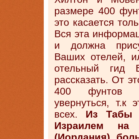
размере 400 фун
это касается толь
Вся эта информац
и должна прису
Ваших отелей, и
отельный гид 
рассказать. От э
400 фунтов 
увернуться, т.к
всех.
Из Табы 
Израилем на
(Иордания), бол