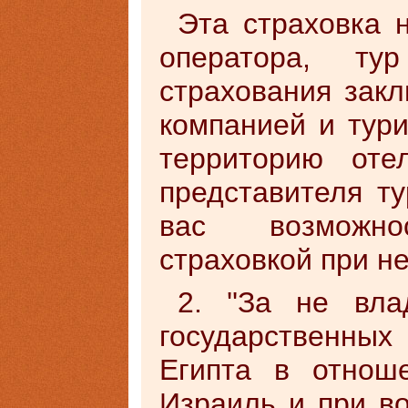
Эта страховка н
оператора, тур
страхования зак
компанией и тури
территорию оте
представителя т
вас возможнос
страховкой при н
2. ''За не вл
государственны
Египта в отнош
Израиль и при в