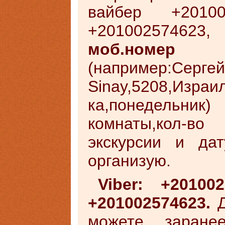
вайбер +20100
+20100257462
моб.номер
(например:Сергей
Sinay,5208,И
ка,понедельни
комнаты,кол-в
экскурсии и да
организую.
Viber: +20100
+201002574623.
можете заране