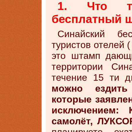
1. Что т
бесплатный 
Синайский бе
туристов отелей 
это штамп дающ
территории Син
течение 15 ти 
можно ездить
которые заявлен
исключением: 
самолёт, ЛУКСО