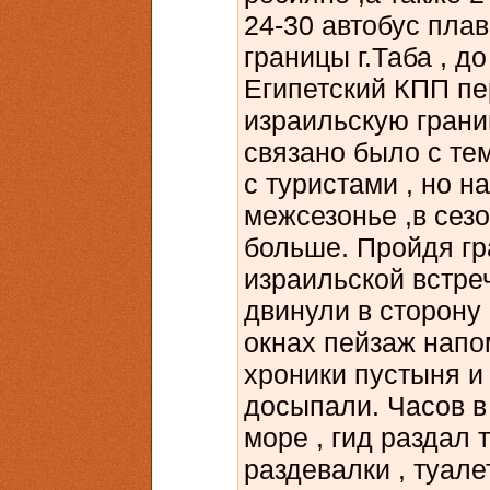
24-30 автобус плав
границы г.Таба , д
Египетский КПП пе
израильскую границ
связано было с тем
с туристами , но н
межсезонье ,в сез
больше. Пройдя гр
израильской встр
двинули в сторону 
окнах пейзаж нап
хроники пустыня и
досыпали. Часов в
море , гид раздал
раздевалки , туале