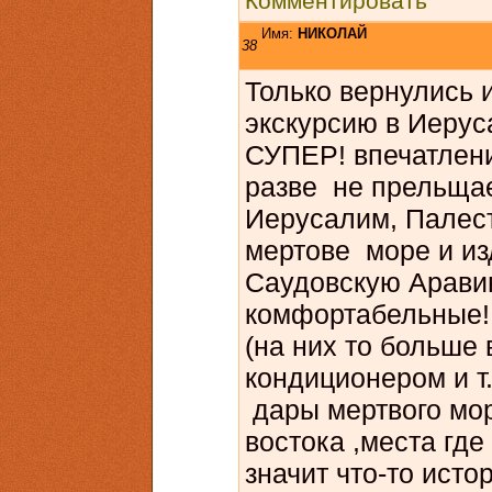
Комментировать
Имя:
НИКОЛАЙ
38
Только вернулись 
экскурсию в Иерус
СУПЕР! впечатлени
разве не прельща
Иерусалим, Палес
мертове море и и
Саудовскую Арави
комфортабельные!
(на них то больше 
кондиционером и т.
дары мертвого мор
востока ,места гд
значит что-то исто