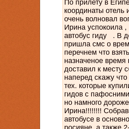
По прилету в Египе
координаты отель 
очень волновал во
Ирина успокоила , 
автобус гиду . В 
пришла смс о вре
перечнем что взять
назначеное время 
доставил к месту с
наперед скажу что
тех. которые купил
гидов с пафосними
но намного дороже
Ирина!!!!!!!! Собрав
автобусе в основн
росияне ,а также 2-