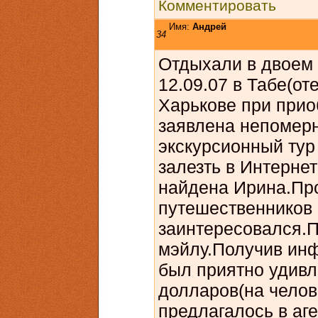
Комментировать
Имя:
Андрей
34
Отдыхали в двоем 
12.09.07 в Табе(от
Харькове при прио
заявлена непомерн
экскурсионный тур
залезть в Интернет
найдена Ирина.Про
путешественников 
заинтересовался.П
мэйлу.Получив ин
был приятно удивл
долларов(на чело
предлагалось в аг