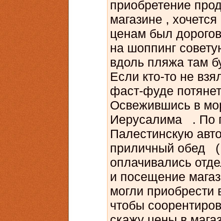
приобретение прод
магазине , хочется
ценам был дорогова
на шоппинг совету
вдоль пляжа там б
Если кто-то не взя
фаст-фуде потянет
Освежившись в мор
Иерусалима . По п
Палестинскую авт
приличный обед ( 
оплачивались отде
и посещение магаз
могли приобрести 
чтобы соорентиров
скажу цены в мага