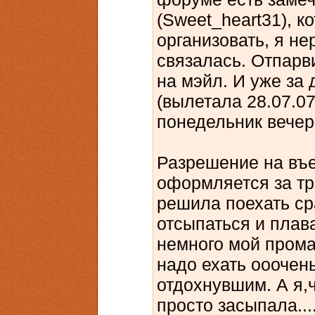
(Sweet_heart31), к
организовать, я н
связалась. Отпарв
на мэйл. И уже за
(вылетала 28.07.07)
понедельник вечер
Разрешение на въе
оформляется за три
решила поехать сра
отсыпаться и плав
немного мой промах
надо ехать оооче
отдохнувшим. А я,ч
просто засыпала...