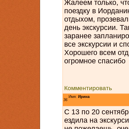
Жалеем только, чт
поездку в Иорданию
отдыхом, прозевал
день экскурсии. Та
заранее запланиро
все экскурсии и сп
Хорошего всем отд
огромное спасиб
Комментировать
Имя:
Ирина
36
С 13 по 20 сентяб
ездила на экскурси
не пожелаешь, оче