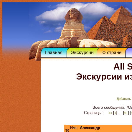
All
Экскурсии и
Добавить 
Всего сообщений: 709
Страницы:
[
] ... [
] [
<<
1
61
Имя:
Александр
39