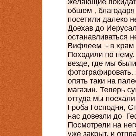
желающие покидать
общем , благодаря
посетили далеко н
Доехав до Иерусал
останавливаться не
Вифлеем - в храм 
Походили по нему. 
везде, где мы был
фотографировать. 
опять таки на пал
магазин. Теперь с
оттуда мы поехали
Гроба Господня, С
нас довезли до Ге
Посмотрели на него
уже закрыт, и отпр