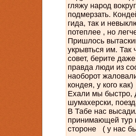
гляжу народ вокру
подмерзать. Конде
гида, так и невыкл
потеплее , но легче
Пришлось вытаскив
укрывться им. Так 
совет, берите даже
правда люди из со
наоборот жаловали
кондея, у кого как
Ехали мы быстро, 
шумахерски, поезд
В Табе нас высади
принимающей тур 
стороне ( у нас б