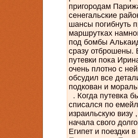
пригородам Париж
сенегальские райо
шансы погибнуть п
маршрутках намног
под бомбы Алькаид
сразу отброшены.
путевки пока Ирин
очень плотно с не
обсудил все детали
подкован и мораль
. Когда путевка бы
списался по емейл
израильскую визу 
начала свого долго
Египет и поездки в