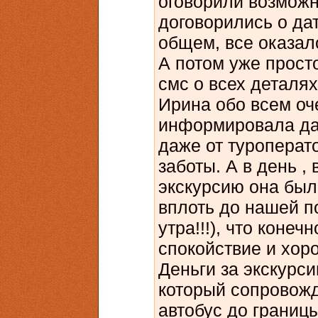
оговорили возможн
договорились о дат
общем, все оказало
А потом уже просто
смс о всех деталях
Ирина обо всем оч
информировала да
даже от туроперат
заботы. А в день , 
экскурсию она был
вплоть до нашей п
утра!!!), что коне
спокойствие и хоро
Деньги за экскурси
который сопровож
автобус до границ