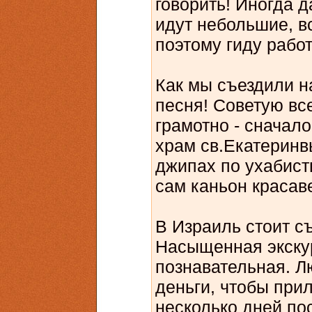
говорить! Иногда 
идут небольшие, в
поэтому гиду рабо
Как мы съездили н
песня! Советую вс
грамотно - сначало
храм св.Екатеринв
джипах по ухабист
сам каньон красав
В Израиль стоит с
Насыщенная экску
познавательная. 
деньги, чтобы при
несколько дней по