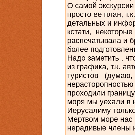
О самой экскурсии
просто ее план, т.к
детальных и инфор
кстати, некоторые 
распечатывала и б
более подготовле
Надо заметить , ч
из графика, т.к. ав
туристов (думаю, ч
нерасторопностью 
проходили границу.
моря мы уехали в 
Иерусалиму только 
Мертвом море нас 
нерадивые члены н