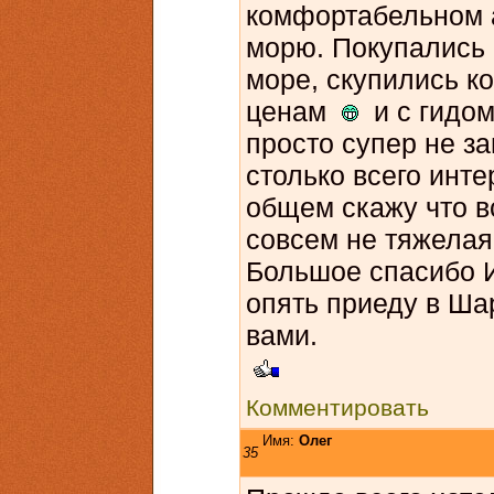
комфортабельном а
морю. Покупались 
море, скупились к
ценам
и с гидом
просто супер не з
столько всего инте
общем скажу что в
совсем не тяжелая
Большое спасибо И
опять приеду в Ша
вами.
Комментировать
Имя:
Олег
35