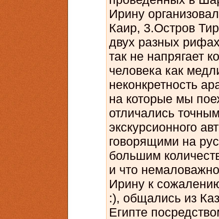
Ирину организовал
Каир, 3.Остров Ти
двух разных рифах.
так не напрягает к
человека как медл
неконкретность ар
на которые мы по
отличались точны
экскурсионного авт
говорящими на рус
большим количест
и что немаловажно
Ирину к сожалению
:), общались из Каз
Египте посредство