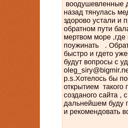
воодушевленные д
назад тянулась мед
здорово устали и 
обратном пути бал
мертвом море ,где
поужинать . Обра
быстро и гдето уже 
будут вопросы с у
о
leg_siry@bigmir.ne
p.s.Хотелось бы п
открытием такого
созданого сайта , 
дальнейшем буду п
и рекомендовать вс