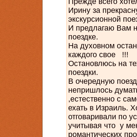
Прежде всего хоте
Ирину за прекрасн
экскурсионной поез
И предлагаю Вам н
поездке.
На духовном остана
каждого свое !!!
Остановлюсь на те
поездки.
В очередную поезд
непришлось думать 
,естественно с са
ехать в Израиль. 
отговаривали по у
учитывая что у ме
романтических прог