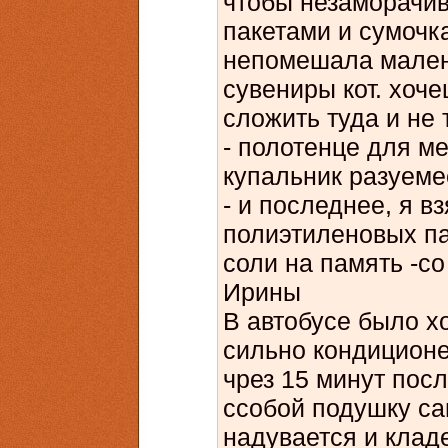
чтобы незаморачив
пакетами и сумочк
непомешала малень
сувениры кот. хоч
сложить туда и не
- полотенце для ме
купальник разуем
- и последнее, я в
полиэтиленовых пак
соли на память -со
Ирины
В автобусе было хо
сильно кондиционе
чрез 15 минут посл
ссобой подушку са
надувается и кладе