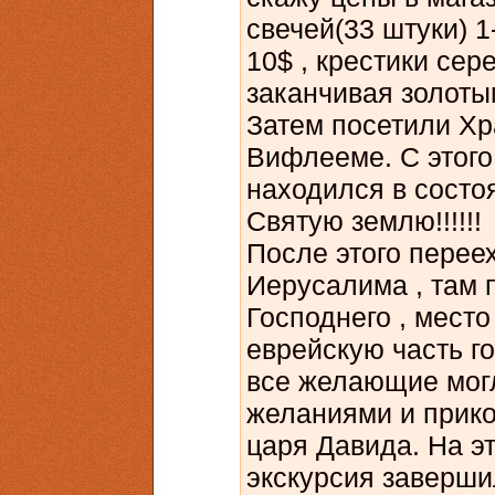
свечей(33 штуки) 1
10$ , крестики сер
заканчивая золоты
Затем посетили Хр
Вифлееме. С этого
находился в состоя
Святую землю!!!!!!
После этого перее
Иерусалима , там 
Господнего , место
еврейскую часть г
все желающие могл
желаниями и прико
царя Давида. На э
экскурсия заверши