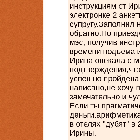
инструкциям от Ир
электронке 2 анкет
супругу.Заполнил 
обратно.По приезду
мэс, получив инст
времени подъема и
Ирина опекала с-м
подтверждения,что
успешно пройден
написано,не хочу 
замечательно и чу
Если ты прагматич
деньги,арифметика
в отелях "дубят" в
Ирины.