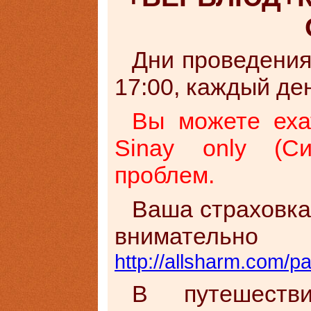
Дни проведения:
17:00, каждый де
Вы можете еха
Sinay only (С
проблем.
Ваша страховка 
внимат
http://allsharm.com/pa
В путешеств