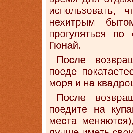
использовать, ч
нехитрым быто
прогуляться по 
Гюнай.
После возвра
поеде покатаете
моря и на квадро
После возвра
поедите на купа
места меняются)
лучше иметь свою