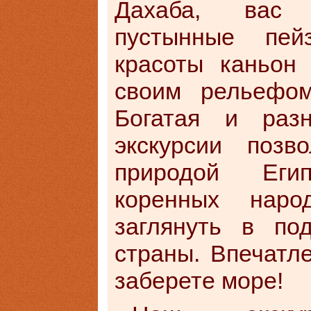
Дахаба, вас 
пустынные пей
красоты каньон
своим рельефо
Богатая и разн
экскурсии позв
природой Еги
коренных нар
заглянуть в по
страны. Впечатл
заберете море!