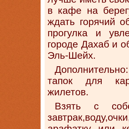
в кафе на берег
ждать горячий о
прогулка и увл
городе Дахаб и о
Эль-Шейх.
Дополнительно
тапок для кар
жилетов.
Взять с собо
завтрак,воду,
арафатку или ке