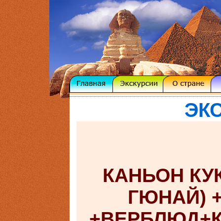
ЭК
КАНЬОН КУ
ГЮНАЙ) 
+ВЕРБЛЮД+К