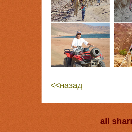
<<назад
all sha