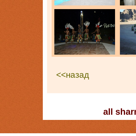
<<назад
all sha