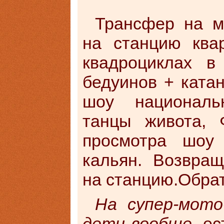
Трансфер на м
на станцию квар
квадроциклах в
бедуинов + ката
шоу националь
танцы живота, 
просмотра шоу
кальян. Возвращ
на станцию.Обрат
На супер-мото
дети вообще
, е