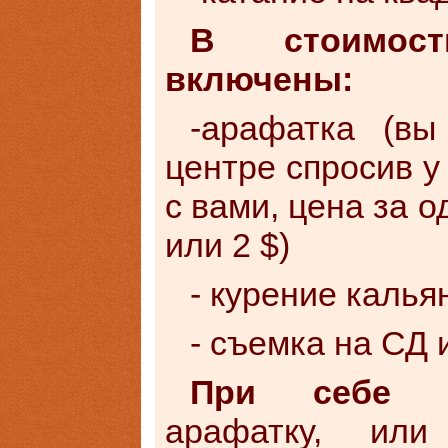
В стоимос
включены:
-арафатка (вы
центре спросив у
с вами, цена за 
или 2 $)
- курение калья
- съемка на СД
При себе и
арафатку, или