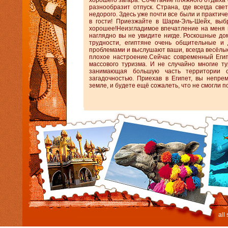
хорошего загара. Сочетание пляжного отдыха
разнообразит отпуск. Страна, где всегда св
недорого. Здесь уже почти все были и практиче
в гости! Приезжайте в Шарм-Эль-Шейх, выб
хорошее!Неизгладимое впечатление на меня п
наглядно вы не увидите нигде. Роскошные до
трудности, египтяне очень общительные и
проблемами и выслушают ваши, всегда весёлые
плохое настроение.Сейчас современный Егип
массового туризма. И не случайно многие т
занимающая большую часть территории 
загадочностью. Приехав в Египет, вы непре
земле, и будете ещё сожалеть, что не смогли 
all